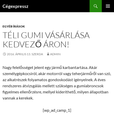
Kilépés
Keresés
Cégexpressz
a
ELSŐDL
tartalomba
MENÜ
EGYÉB ÍRÁSOK
TÉLI GUMI VÁSÁRLÁSA
KEDVEZŐ ÁRON!
2016. ÁPRILIS 13. SZERDA
ADMIN
Nagy felelősséget jelent egy jármű karbantartása. Akár
személygépkocsiról, akár motorról vagy teherjárműről van szó,
az alkatrészek folyamatos gondoskodást igényelnek. A éves
rendszeres átvizsgálás mellett szükséges a gumiabroncsok
figyelmes ellenőrzésre, mellyel kideríthető, milyen állapotban
vannak a kerekek.
[wp_ad_camp_1]