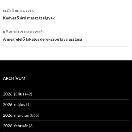
Bejegyzés
ELŐZŐ BEJEGYZÉS
navigáció
Kedvező árú masszázságyak
KÖVETKEZŐ BEJEGYZÉS
A megfelelő lakatos derékszög kiválasztása
ARCHÍVUM
2026. július
(42)
2026. május
(1)
2026. március
(865)
2026. február
(3)