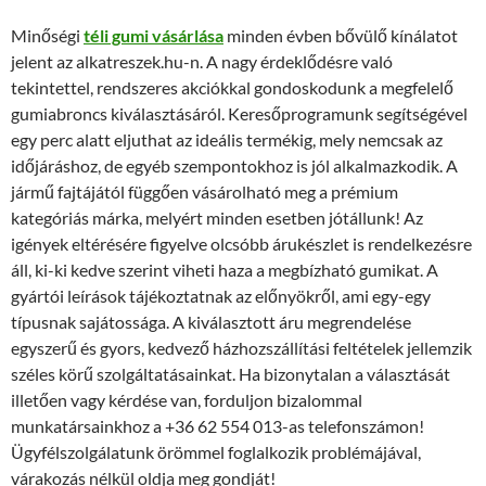
Minőségi
téli gumi
vásárlása
minden évben bővülő kínálatot
jelent az alkatreszek.hu-n. A nagy érdeklődésre való
tekintettel, rendszeres akciókkal gondoskodunk a megfelelő
gumiabroncs kiválasztásáról. Keresőprogramunk segítségével
egy perc alatt eljuthat az ideális termékig, mely nemcsak az
időjáráshoz, de egyéb szempontokhoz is jól alkalmazkodik. A
jármű fajtájától függően vásárolható meg a prémium
kategóriás márka, melyért minden esetben jótállunk! Az
igények eltérésére figyelve olcsóbb árukészlet is rendelkezésre
áll, ki-ki kedve szerint viheti haza a megbízható gumikat. A
gyártói leírások tájékoztatnak az előnyökről, ami egy-egy
típusnak sajátossága. A kiválasztott áru megrendelése
egyszerű és gyors, kedvező házhozszállítási feltételek jellemzik
széles körű szolgáltatásainkat. Ha bizonytalan a választását
illetően vagy kérdése van, forduljon bizalommal
munkatársainkhoz a +36 62 554 013-as telefonszámon!
Ügyfélszolgálatunk örömmel foglalkozik problémájával,
várakozás nélkül oldja meg gondját!