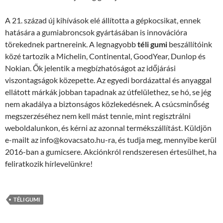
A 21. század új kihívások elé állította a gépkocsikat, ennek
hatására a gumiabroncsok gyártásában is innovációra
törekednek partnereink. A legnagyobb
téli gumi
beszállítóink
közé tartozik a Michelin, Continental, GoodYear, Dunlop és
Nokian. Ők jelentik a megbízhatóságot az időjárási
viszontagságok közepette. Az egyedi bordázattal és anyaggal
ellátott márkák jobban tapadnak az útfelülethez, se hó, se jég
nem akadálya a biztonságos közlekedésnek. A csúcsminőség
megszerzéséhez nem kell mást tennie, mint regisztrálni
weboldalunkon, és kérni az azonnal termékszállítást. Küldjön
e-mailt az info@kovacsato.hu-ra, és tudja meg, mennyibe kerül
2016-ban a gumicsere. Akciónkról rendszeresen értesülhet, ha
feliratkozik hírlevelünkre!
TÉLI GUMI