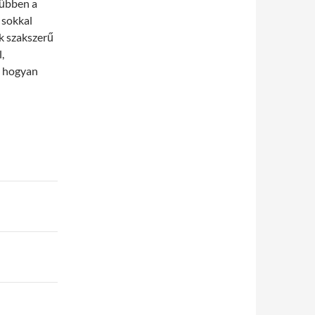
rűbben a
 sokkal
nk szakszerű
,
, hogyan