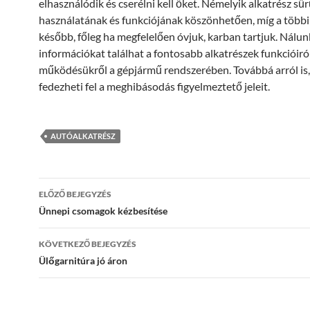
elhasználódik és cserélni kell őket. Némelyik alkatrész sű
használatának és funkciójának köszönhetően, míg a többi
később, főleg ha megfelelően óvjuk, karban tartjuk. Nálu
információkat találhat a fontosabb alkatrészek funkcióiról
működésükről a gépjármű rendszerében. Továbbá arról is
fedezheti fel a meghibásodás figyelmeztető jeleit.
AUTÓALKATRÉSZ
Bejegyzés
ELŐZŐ BEJEGYZÉS
navigáció
Ünnepi csomagok kézbesítése
KÖVETKEZŐ BEJEGYZÉS
Ülőgarnitúra jó áron