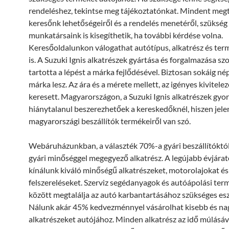
rendeléshez, tekintse meg tájékoztatónkat. Mindent meg
keresőnk lehetőségeiről és a rendelés menetéről, szükség
munkatársaink is kisegíthetik, ha további kérdése volna.
Keresőoldalunkon válogathat autótípus, alkatrész és term
is. A Suzuki Ignis alkatrészek gyártása és forgalmazása sz
tartotta a lépést a márka fejlődésével. Biztosan sokáig né
márka lesz. Az ára és a mérete mellett, az igényes kivitelez
keresett. Magyarországon, a Suzuki Ignis alkatrészek gyo
hiánytalanul beszerezhetőek a kereskedőknél, hiszen jele
magyarországi beszállítók termékeiről van szó.
Webáruházunkban, a választék 70%-a gyári beszállítóktól 
gyári minőséggel megegyező alkatrész. A legújabb évjárat
kínálunk kiváló minőségű alkatrészeket, motorolajokat é
felszereléseket. Szerviz segédanyagok és autóápolási ter
között megtalálja az autó karbantartásához szükséges es
Nálunk akár 45% kedvezménnyel vásárolhat kisebb és n
alkatrészeket autójához. Minden alkatrész az idő múlásáv