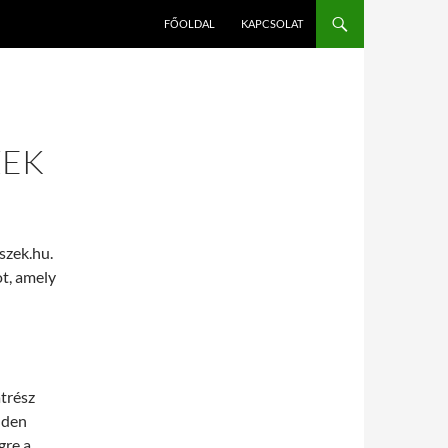
FŐOLDAL
KAPCSOLAT
ZEK
eszek.hu.
t, amely
atrész
nden
gre a