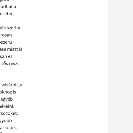
tudhat a
 esetén
ék szerint
orosan
pszerű
ése miatt is
rsan és
ntős részt
vásárolt, a
okhoz is
s egyéb
mékeink
zközöket.
agyobb
al kopik,