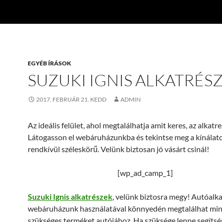
EGYÉB ÍRÁSOK
SUZUKI IGNIS ALKATRÉS
2017. FEBRUÁR 21. KEDD
ADMIN
Az ideális felület, ahol megtalálhatja amit keres, az alkatr
Látogasson el webáruházunkba és tekintse meg a kínálato
rendkívül széleskörű. Velünk biztosan jó vásárt csinál!
[wp_ad_camp_1]
Suzuki Ignis alkatrészek
, velünk biztosra megy! Autóalk
webáruházunk használatával könnyedén megtalálhat mi
szükséges terméket autójához. Ha szüksége lenne segítsé