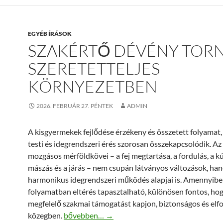
EGYÉB ÍRÁSOK
SZAKÉRTŐ DÉVÉNY TOR
SZERETETTELJES
KÖRNYEZETBEN
2026. FEBRUÁR 27. PÉNTEK
ADMIN
A kisgyermekek fejlődése érzékeny és összetett folyamat
testi és idegrendszeri érés szorosan összekapcsolódik. Az 
mozgásos mérföldkövei – a fej megtartása, a fordulás, a kú
mászás és a járás – nem csupán látványos változások, ha
harmonikus idegrendszeri működés alapjai is. Amennyibe
folyamatban eltérés tapasztalható, különösen fontos, ho
megfelelő szakmai támogatást kapjon, biztonságos és elf
Szakértő Dévény torna szeretetteljes környez
közegben.
bővebben…
→