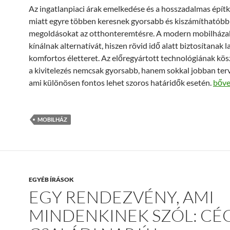
Az ingatlanpiaci árak emelkedése és a hosszadalmas épít
miatt egyre többen keresnek gyorsabb és kiszámíthatóbb
megoldásokat az otthonteremtésre. A modern mobilháza
kínálnak alternatívát, hiszen rövid idő alatt biztosítanak l
komfortos életteret. Az előregyártott technológiának k
a kivitelezés nemcsak gyorsabb, hanem sokkal jobban terv
Gyor
ami különösen fontos lehet szoros határidők esetén.
bőv
MOBILHÁZ
EGYÉB ÍRÁSOK
EGY RENDEZVÉNY, AMI
MINDENKINEK SZÓL: CÉ