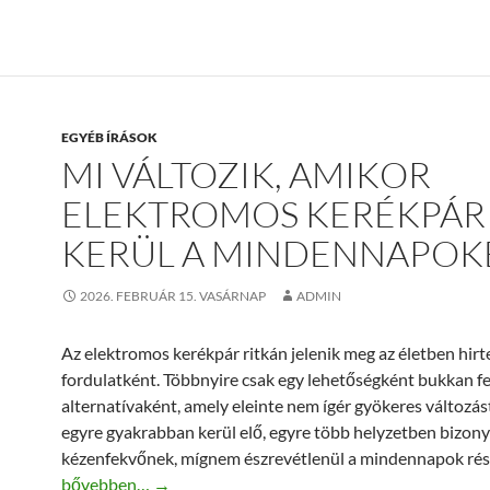
EGYÉB ÍRÁSOK
MI VÁLTOZIK, AMIKOR
ELEKTROMOS KERÉKPÁR
KERÜL A MINDENNAPOK
2026. FEBRUÁR 15. VASÁRNAP
ADMIN
Az elektromos kerékpár ritkán jelenik meg az életben hirt
fordulatként. Többnyire csak egy lehetőségként bukkan fe
alternatívaként, amely eleinte nem ígér gyökeres változás
egyre gyakrabban kerül elő, egyre több helyzetben bizony
kézenfekvőnek, mígnem észrevétlenül a mindennapok rész
Mi változik, amikor elektromos kerékpár kerül a minden
bővebben…
→