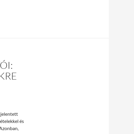
ÓI:
EKRE
jelentett
ételekkel és
 Azonban,