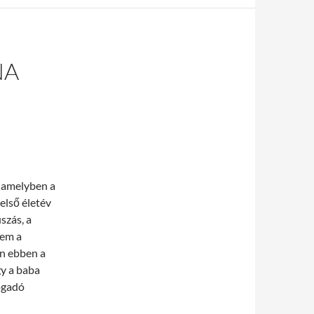
NA
, amelyben a
első életév
szás, a
nem a
n ebben a
gy a baba
ogadó
etben