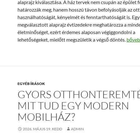
alaprajz kiválasztása. A ház tervek nem csupán az épület 
határozzák meg, hanem hosszú távon befolyásolják az ot
használhatóságát, kényelmét és fenntarthatóságát is. Egy 
megválasztott alaprajz évtizedekre meghatározza a mind
életminőséget, ezért érdemes alaposan végiggondolni a
Ház te
lehetőségeket, mielőtt megszületik a végső döntés.
bőve
EGYÉB ÍRÁSOK
GYORS OTTHONTEREMTÉ
MIT TUD EGY MODERN
MOBILHÁZ?
2026. MÁJUS 19. KEDD
ADMIN