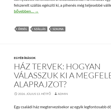
felszerelt szállás egészíti ki, a pihenés még teljesebbé válik
Szaunás őrségi szállás – pihenés és feltöltődés a termész
bővebben…
→
ŐRSÉG
SZÁLLÁS
SZAUNA
EGYÉB ÍRÁSOK
HÁZ TERVEK: HOGYAN
VÁLASSZUK KI A MEGFEL
ALAPRAJZOT?
2026. JÚLIUS 13. HÉTFŐ
ADMIN
Egy családi ház megtervezésekor az egyik legfontosabb d