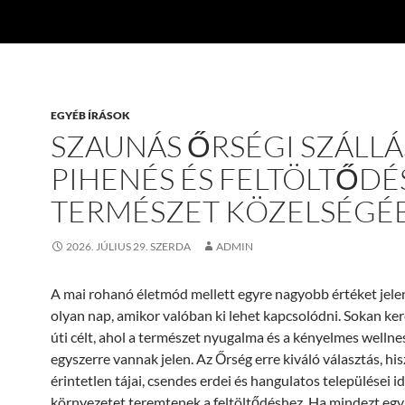
EGYÉB ÍRÁSOK
SZAUNÁS ŐRSÉGI SZÁLLÁ
PIHENÉS ÉS FELTÖLTŐDÉ
TERMÉSZET KÖZELSÉGÉ
2026. JÚLIUS 29. SZERDA
ADMIN
A mai rohanó életmód mellett egyre nagyobb értéket jel
olyan nap, amikor valóban ki lehet kapcsolódni. Sokan ke
úti célt, ahol a természet nyugalma és a kényelmes welln
egyszerre vannak jelen. Az Őrség erre kiváló választás, hi
érintetlen tájai, csendes erdei és hangulatos települései id
környezetet teremtenek a feltöltődéshez. Ha mindezt egy