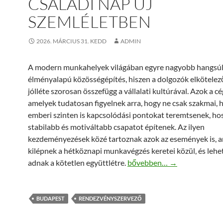
CSALÁDI NAP ÚJ
SZEMLÉLETBEN
2026. MÁRCIUS 31. KEDD
ADMIN
A modern munkahelyek világában egyre nagyobb hangsúl
élményalapú közösségépítés, hiszen a dolgozók elkötelez
jólléte szorosan összefügg a vállalati kultúrával. Azok a cé
amelyek tudatosan figyelnek arra, hogy ne csak szakmai,
emberi szinten is kapcsolódási pontokat teremtsenek, ho
stabilabb és motiváltabb csapatot építenek. Az ilyen
kezdeményezések közé tartoznak azok az események is, 
kilépnek a hétköznapi munkavégzés keretei közül, és lehe
Egy rendezvény, ami mindenk
adnak a kötetlen együttlétre.
bővebben…
→
BUDAPEST
RENDEZVÉNYSZERVEZŐ