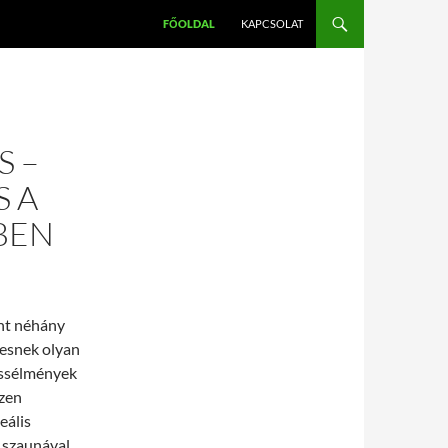
FŐOLDAL
KAPCSOLAT
S –
S A
BEN
ent néhány
resnek olyan
essélmények
szen
eális
 szaunával