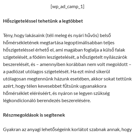
[wp_ad_camp_1]
Hőszigeteléssel tehetünk a legtöbbet
Tény, hogy lakásaink (téli meleg és nyári hűvös) belső
hőmérsékletének megtartása legoptimálisabban teljes
hőszigeteléssel érhető el, ami magában foglalja a külső falak
szigetelését, a födém leszigetelését, a hőszigetelt nyílászárók
beszerelését, és – amennyiben korábban nem volt megoldott –
a padlózat utólagos szigetelését. Ha ezt mind sikerül
utólagosan megtennünk házunk esetében, akkor sokat tettünk
azért, hogy télen kevesebbet fűtsünk ugyanakkora
hőmérséklet eléréséért, és nyáron se legyen szükség
légkondicionáló berendezés beszerelésére.
Részmegoldások is segítenek
Gyakran az anyagi lehetőségeink korlátot szabnak annak, hogy