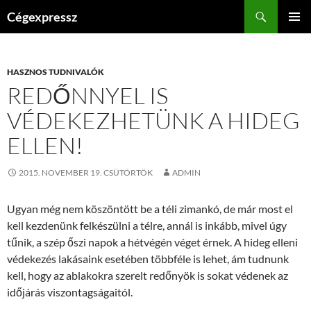
Kilépés
Keresés
Cégexpressz
a
ELSŐDL
tartalomba
MENÜ
HASZNOS TUDNIVALÓK
REDŐNNYEL IS
VÉDEKEZHETÜNK A HIDEG
ELLEN!
2015. NOVEMBER 19. CSÜTÖRTÖK
ADMIN
Ugyan még nem köszöntött be a téli zimankó, de már most el
kell kezdenünk felkészülni a télre, annál is inkább, mivel úgy
tűnik, a szép őszi napok a hétvégén véget érnek. A hideg elleni
védekezés lakásaink esetében többféle is lehet, ám tudnunk
kell, hogy az ablakokra szerelt redőnyök is sokat védenek az
időjárás viszontagságaitól.