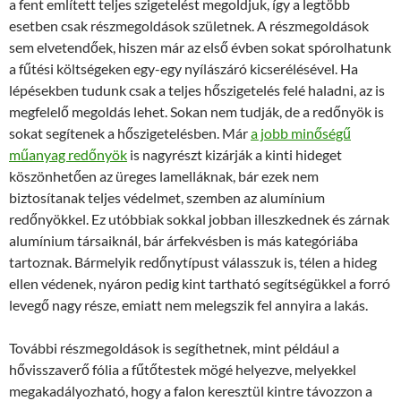
a fent említett teljes szigetelést megoldjuk, így a legtöbb
esetben csak részmegoldások születnek. A részmegoldások
sem elvetendőek, hiszen már az első évben sokat spórolhatunk
a fűtési költségeken egy-egy nyílászáró kicserélésével. Ha
lépésekben tudunk csak a teljes hőszigetelés felé haladni, az is
megfelelő megoldás lehet. Sokan nem tudják, de a redőnyök is
sokat segítenek a hőszigetelésben. Már
a jobb minőségű
műanyag redőnyök
is nagyrészt kizárják a kinti hideget
köszönhetően az üreges lamelláknak, bár ezek nem
biztosítanak teljes védelmet, szemben az alumínium
redőnyökkel. Ez utóbbiak sokkal jobban illeszkednek és zárnak
alumínium társaiknál, bár árfekvésben is más kategóriába
tartoznak. Bármelyik redőnytípust válasszuk is, télen a hideg
ellen védenek, nyáron pedig kint tartható segítségükkel a forró
levegő nagy része, emiatt nem melegszik fel annyira a lakás.
További részmegoldások is segíthetnek, mint például a
hővisszaverő fólia a fűtőtestek mögé helyezve, melyekkel
megakadályozható, hogy a falon keresztül kintre távozzon a