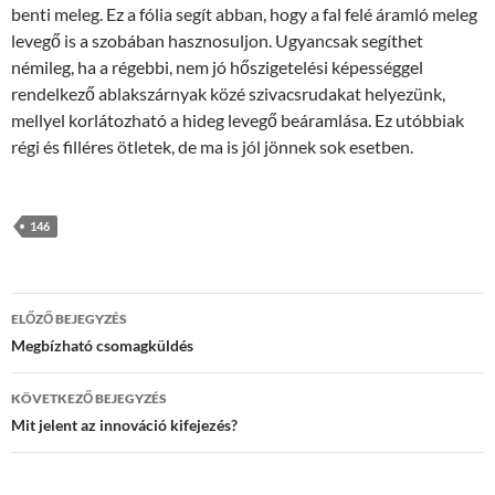
benti meleg. Ez a fólia segít abban, hogy a fal felé áramló meleg
levegő is a szobában hasznosuljon. Ugyancsak segíthet
némileg, ha a régebbi, nem jó hőszigetelési képességgel
rendelkező ablakszárnyak közé szivacsrudakat helyezünk,
mellyel korlátozható a hideg levegő beáramlása. Ez utóbbiak
régi és filléres ötletek, de ma is jól jönnek sok esetben.
146
Bejegyzés
ELŐZŐ BEJEGYZÉS
navigáció
Megbízható csomagküldés
KÖVETKEZŐ BEJEGYZÉS
Mit jelent az innováció kifejezés?