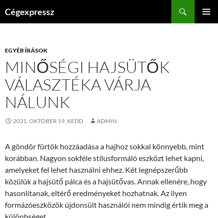
Kilépés
Keresés
Cégexpressz
a
ELSŐDL
tartalomba
MENÜ
EGYÉB ÍRÁSOK
MINŐSÉGI HAJSÜTŐK
VÁLASZTÉKA VÁRJA
NÁLUNK
2021. OKTÓBER 19. KEDD
ADMIN
A göndör fürtök hozzáadása a hajhoz sokkal könnyebb, mint
korábban. Nagyon sokféle stílusformáló eszközt lehet kapni,
amelyeket fel lehet használni ehhez. Két legnépszerűbb
közülük a hajsütő pálca és a hajsütővas. Annak ellenére, hogy
hasonlítanak, eltérő eredményeket hozhatnak. Az ilyen
formázóeszközök újdonsült használói nem mindig értik meg a
különbséget.