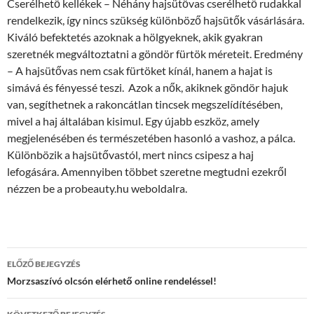
Cserélhető kellékek – Néhány hajsütővas cserélhető rudakkal
rendelkezik, így nincs szükség különböző hajsütők vásárlására.
Kiváló befektetés azoknak a hölgyeknek, akik gyakran
szeretnék megváltoztatni a göndör fürtök méreteit. Eredmény
– A hajsütővas nem csak fürtöket kínál, hanem a hajat is
simává és fényessé teszi. Azok a nők, akiknek göndör hajuk
van, segíthetnek a rakoncátlan tincsek megszelídítésében,
mivel a haj általában kisimul. Egy újabb eszköz, amely
megjelenésében és természetében hasonló a vashoz, a pálca.
Különbözik a hajsütővastól, mert nincs csipesz a haj
lefogására. Amennyiben többet szeretne megtudni ezekről
nézzen be a probeauty.hu weboldalra.
Bejegyzés
ELŐZŐ BEJEGYZÉS
navigáció
Morzsaszívó olcsón elérhető online rendeléssel!