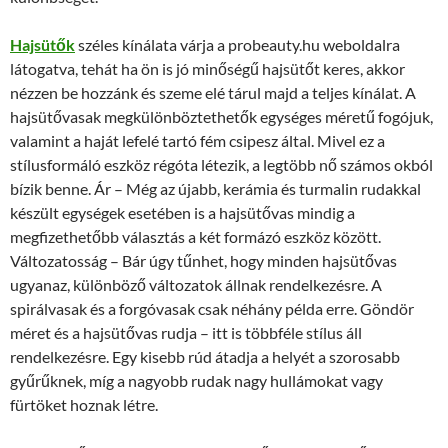
Hajsütők
széles kínálata várja a probeauty.hu weboldalra
látogatva, tehát ha ön is jó minőségű hajsütőt keres, akkor
nézzen be hozzánk és szeme elé tárul majd a teljes kínálat. A
hajsütővasak megkülönböztethetők egységes méretű fogójuk,
valamint a haját lefelé tartó fém csipesz által. Mivel ez a
stílusformáló eszköz régóta létezik, a legtöbb nő számos okból
bízik benne. Ár – Még az újabb, kerámia és turmalin rudakkal
készült egységek esetében is a hajsütővas mindig a
megfizethetőbb választás a két formázó eszköz között.
Változatosság – Bár úgy tűnhet, hogy minden hajsütővas
ugyanaz, különböző változatok állnak rendelkezésre. A
spirálvasak és a forgóvasak csak néhány példa erre. Göndör
méret és a hajsütővas rudja – itt is többféle stílus áll
rendelkezésre. Egy kisebb rúd átadja a helyét a szorosabb
gyűrűknek, míg a nagyobb rudak nagy hullámokat vagy
fürtöket hoznak létre.