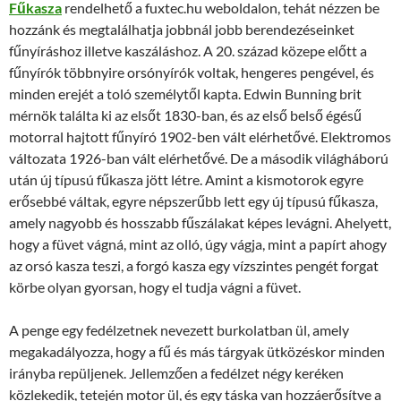
Fűkasza
rendelhető a fuxtec.hu weboldalon, tehát nézzen be
hozzánk és megtalálhatja jobbnál jobb berendezéseinket
fűnyíráshoz illetve kaszáláshoz. A 20. század közepe előtt a
fűnyírók többnyire orsónyírók voltak, hengeres pengével, és
minden erejét a toló személytől kapta. Edwin Bunning brit
mérnök találta ki az elsőt 1830-ban, és az első belső égésű
motorral hajtott fűnyíró 1902-ben vált elérhetővé. Elektromos
változata 1926-ban vált elérhetővé. De a második világháború
után új típusú fűkasza jött létre. Amint a kismotorok egyre
erősebbé váltak, egyre népszerűbb lett egy új típusú fűkasza,
amely nagyobb és hosszabb fűszálakat képes levágni. Ahelyett,
hogy a füvet vágná, mint az olló, úgy vágja, mint a papírt ahogy
az orsó kasza teszi, a forgó kasza egy vízszintes pengét forgat
körbe olyan gyorsan, hogy el tudja vágni a füvet.
A penge egy fedélzetnek nevezett burkolatban ül, amely
megakadályozza, hogy a fű és más tárgyak ütközéskor minden
irányba repüljenek. Jellemzően a fedélzet négy keréken
közlekedik, tetején motor ül, és egy táska van hozzáerősítve a