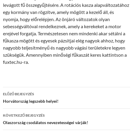
levágott fű összegyűjtésére. A rotációs kasza alapváltozatához
egy kormány van rögzítve, amely mögött a kezelő áll, és
nyomja, hogy előrelépjen. Az önjáró változatok olyan
sebességváltóval rendelkeznek, amely a kerekeket a motor
erejével forgatja. Természetesen nem mindenki akar sétálni a
fűkasza mögött és egyesek pázsitjai elég nagyok ahhoz, hogy
nagyobb teljesítményű és nagyobb vágási területekre legyen
szükségük. Amennyiben minőségi fűkaszát keres kattintson a
fuxtec.hu-ra.
Bejegyzés
ELŐZŐ BEJEGYZÉS
navigáció
Horvátország legszebb helyei!
KÖVETKEZŐ BEJEGYZÉS
Olaszország csodálatos nevezetességei várják!