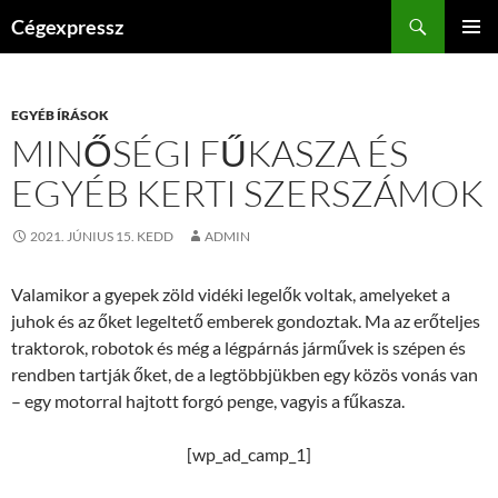
Kilépés
Keresés
Cégexpressz
a
ELSŐDL
tartalomba
MENÜ
EGYÉB ÍRÁSOK
MINŐSÉGI FŰKASZA ÉS
EGYÉB KERTI SZERSZÁMOK
2021. JÚNIUS 15. KEDD
ADMIN
Valamikor a gyepek zöld vidéki legelők voltak, amelyeket a
juhok és az őket legeltető emberek gondoztak. Ma az erőteljes
traktorok, robotok és még a légpárnás járművek is szépen és
rendben tartják őket, de a legtöbbjükben egy közös vonás van
– egy motorral hajtott forgó penge, vagyis a fűkasza.
[wp_ad_camp_1]