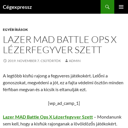
Kilépés
Keresés
Cégexpressz
a
ELSŐDL
tartalomba
MENÜ
EGYÉB ÍRÁSOK
LAZER MAD BATTLE OPS X
LÉZERFEGYVER SZETT
2019. NOVEMBER 7. CSÜTÖRTÖK
ADMIN
A legtöbb kisfiú rajong a fegyveres játékokért. Lelőni a
gonoszokat, megvédeni a jót, ez a fajta védelmi ösztön minden
férfiban megvan és a kicsik is eltanulják ezt.
[wp_ad_camp_1]
Lazer MAD Battle Ops X Lézerfegyver Szett
– Mondanunk
sem kell, hogy a kisfiúk rajonganak a lövöldözős játékokért.