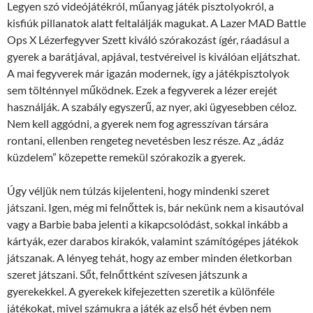
Legyen szó videójátékról, műanyag játék pisztolyokról, a
kisfiúk pillanatok alatt feltalálják magukat. A Lazer MAD Battle
Ops X Lézerfegyver Szett kiváló szórakozást ígér, ráadásul a
gyerek a barátjával, apjával, testvéreivel is kiválóan eljátszhat.
A mai fegyverek már igazán modernek, így a játékpisztolyok
sem tölténnyel működnek. Ezek a fegyverek a lézer erejét
használják. A szabály egyszerű, az nyer, aki ügyesebben céloz.
Nem kell aggódni, a gyerek nem fog agresszívan társára
rontani, ellenben rengeteg nevetésben lesz része. Az „ádáz
küzdelem” közepette remekül szórakozik a gyerek.
Úgy véljük nem túlzás kijelenteni, hogy mindenki szeret
játszani. Igen, még mi felnőttek is, bár nekünk nem a kisautóval
vagy a Barbie baba jelenti a kikapcsolódást, sokkal inkább a
kártyák, ezer darabos kirakók, valamint számítógépes játékok
játszanak. A lényeg tehát, hogy az ember minden életkorban
szeret játszani. Sőt, felnőttként szívesen játszunk a
gyerekekkel. A gyerekek kifejezetten szeretik a különféle
játékokat, mivel számukra a játék az első hét évben nem