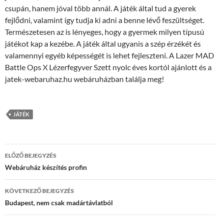
csupán, hanem jóval több annál. A játék által tud a gyerek
fejlődni, valamint így tudja ki adni a benne lévő feszültséget.
Természetesen az is lényeges, hogy a gyermek milyen típusú
játékot kap a kezébe. A játék által ugyanis a szép érzékét és
valamennyi egyéb képességét is lehet fejleszteni. A Lazer MAD
Battle Ops X Lézerfegyver Szett nyolc éves kortól ajánlott és a
jatek-webaruhaz.hu webáruházban találja meg!
JÁTÉK
Bejegyzés
ELŐZŐ BEJEGYZÉS
navigáció
Webáruház készítés profin
KÖVETKEZŐ BEJEGYZÉS
Budapest, nem csak madártávlatból