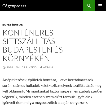
Kilépés
Keresés
Cégexpressz
a
ELSŐDL
tartalomba
MENÜ
EGYÉB ÍRÁSOK
KONTÉNERES
SITTSZÁLLÍTÁS
BUDAPESTEN ÉS
KÖRNYÉKÉN
2018. JANUÁR 9. KEDD
ADMIN
Az építkezések, épületek bontása, illetve kerttakarítások
során, számos hulladék keletkezik, melynek szállíttatását meg
kell oldanunk. Mi munkánkat biztonságosan és szabályszerűen
végezzük, minden esetben szem előtt tartsuk ügyfeleink
igényeit és mindig a megbeszéltek alapján dolgozunk.