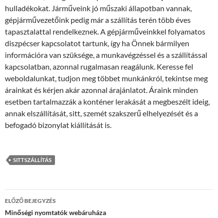
hulladékokat. Járműveink jó műszaki állapotban vannak,
gépjárművezetőink pedig már a szállítás terén több éves
tapasztalattal rendelkeznek. A gépjárműveinkkel folyamatos
diszpécser kapcsolatot tartunk, így ha Önnek bármilyen
információra van szüksége, a munkavégzéssel és a szállítással
kapcsolatban, azonnal rugalmasan reagálunk. Keresse fel
weboldalunkat, tudjon meg többet munkánkról, tekintse meg
árainkat és kérjen akár azonnal árajánlatot. Áraink minden
esetben tartalmazzák a konténer lerakását a megbeszélt ideig,
annak elszállítását, sitt, szemét szakszerű elhelyezését és a
befogadó bizonylat kiállítását is.
SITTSZÁLLÍTÁS
Bejegyzés
ELŐZŐ BEJEGYZÉS
navigáció
Minőségi nyomtatók webáruháza