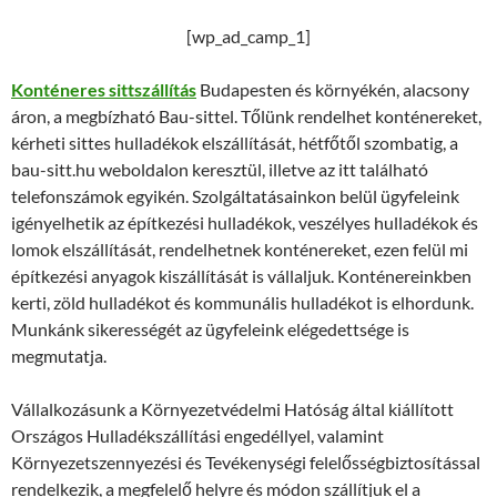
[wp_ad_camp_1]
Konténeres sittszállítás
Budapesten és környékén, alacsony
áron, a megbízható Bau-sittel. Tőlünk rendelhet konténereket,
kérheti sittes hulladékok elszállítását, hétfőtől szombatig, a
bau-sitt.hu weboldalon keresztül, illetve az itt található
telefonszámok egyikén. Szolgáltatásainkon belül ügyfeleink
igényelhetik az építkezési hulladékok, veszélyes hulladékok és
lomok elszállítását, rendelhetnek konténereket, ezen felül mi
építkezési anyagok kiszállítását is vállaljuk. Konténereinkben
kerti, zöld hulladékot és kommunális hulladékot is elhordunk.
Munkánk sikerességét az ügyfeleink elégedettsége is
megmutatja.
Vállalkozásunk a Környezetvédelmi Hatóság által kiállított
Országos Hulladékszállítási engedéllyel, valamint
Környezetszennyezési és Tevékenységi felelősségbiztosítással
rendelkezik, a megfelelő helyre és módon szállítjuk el a