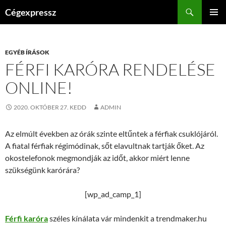
Kilépés
Keresés
Cégexpressz
a
ELSŐDL
tartalomba
MENÜ
EGYÉB ÍRÁSOK
FÉRFI KARÓRA RENDELÉSE
ONLINE!
2020. OKTÓBER 27. KEDD
ADMIN
Az elmúlt években az órák szinte eltűntek a férfiak csuklójáról.
A fiatal férfiak régimódinak, sőt elavultnak tartják őket. Az
okostelefonok megmondják az időt, akkor miért lenne
szükségünk karórára?
[wp_ad_camp_1]
Férfi karóra
széles kínálata vár mindenkit a trendmaker.hu