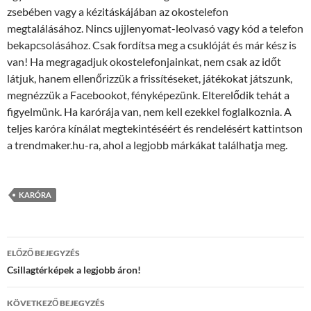
zsebében vagy a kézitáskájában az okostelefon
megtalálásához. Nincs ujjlenyomat-leolvasó vagy kód a telefon
bekapcsolásához. Csak fordítsa meg a csuklóját és már kész is
van! Ha megragadjuk okostelefonjainkat, nem csak az időt
látjuk, hanem ellenőrizzük a frissítéseket, játékokat játszunk,
megnézzük a Facebookot, fényképezünk. Elterelődik tehát a
figyelmünk. Ha karórája van, nem kell ezekkel foglalkoznia. A
teljes karóra kínálat megtekintéséért és rendelésért kattintson
a trendmaker.hu-ra, ahol a legjobb márkákat találhatja meg.
KARÓRA
Bejegyzés
ELŐZŐ BEJEGYZÉS
navigáció
Csillagtérképek a legjobb áron!
KÖVETKEZŐ BEJEGYZÉS