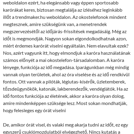
weboldalon ezért, ha elegánsabb vagy éppen sportosabb
karórákat keres, biztosan megtalálja az ízléséhez leginkább
illőt a trendmaker.hu weboldalon. Az okostelefonok mindent
megtesznek, amire szükségünk van, a menetrendek
megszervezésétől az időjárás-frissítések megadásáig. Még az
időt is megmondják. Nagyon sokan elgondolkodhatnak azon,
miért érdemes karórát viselni egyáltalán. Nem elavultak ezek?
Nos, azért vagyunk itt, hogy elmondjuk a karóra használatának
számos előnyét a mai okostelefon-társadalomban. A karóra
lényege, funkciója az idő megadása. Iparágunkban még mindig
vannak olyan területek, ahol az óra viselése és az idő rendkívül
fontos. Ott vannak a pilóták, légiutas-kísérők, üzletemberek,
tőzsdeügynökök, katonák, lakberendezők, vendéglátók. Ha az
idő fontos funkciója az életének, akkor a karóra olyan dolog,
amire mindenképpen szüksége lesz. Most sokan mondhatják,
hogy felesleges egy órát viselni
De, amikor órát visel, és valaki meg akarja tudni az időt, ez egy
egyszerű csuklómozdulatból elvégezhető. Nincs kutatás a