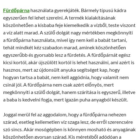
Fürdőpárna
használata gyerekjáték. Bármely típusú kádra
egyszerűen fel lehet szerelni. A termék kialakításának
köszönhetően a kisbaba feje kiemelkedik a vízből, teste viszont
a víz alatt marad. A szülő dolgát nagy mértékben megkönnyíti
a fürdőpárna használata, mivel így nem kell a babát tartani,
tehát mindkét kéz szabadon marad, aminek köszönhetően
egyszerűbb és gyorsabb lesz a fürdetés. A fürdőpárnát egész
kicsi kortól, akár újszülött kortól is lehet használni, ami azért is
hasznos, mert az újdonsült anyuka segítséget kap, hogy
hogyan tartsa a babát, nem kell aggódnia, hogy valamit nem
csinál jól. A fürdőpárna nem csak azért előnyös, mert
megkönnyíti a szülő dolgát, hanem szárítása is egyszerű, illetve
a baba is kedvelni fogja, mert igazán puha anyagból készült.
Joggal merül fel az aggodalom, hogy a fürdőpárna nehezen
szárad, esetleg kellemetlen víz szaga lesz, de erről szerencsére
szó sincs. Akár mosógépben is könnyen mosható és anyagának
köszönhetően gyorsan szárad. Kis méretéből adódóan a