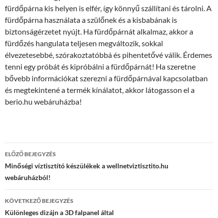
fürdőpárna kis helyen is elfér, így könnyű szállítani és tárolni. A
fürdőpárna használata a szülőnek és a kisbabának is
biztonságérzetet nyújt. Ha fürdőpárnát alkalmaz, akkor a
fürdőzés hangulata teljesen megváltozik, sokkal
élvezetesebbé, szórakoztatóbbá és pihentetővé válik. Érdemes
tenni egy próbát és kipróbálni a fürdőpárnát! Ha szeretne
bővebb információkat szerezni a fürdőpárnával kapcsolatban
és megtekintené a termék kínálatot, akkor látogasson el a
berio.hu webáruházba!
Bejegyzés
ELŐZŐ BEJEGYZÉS
navigáció
Minőségi víztisztító készülékek a wellnetviztisztito.hu
webáruházból!
KÖVETKEZŐ BEJEGYZÉS
Különleges dizájn a 3D falpanel által