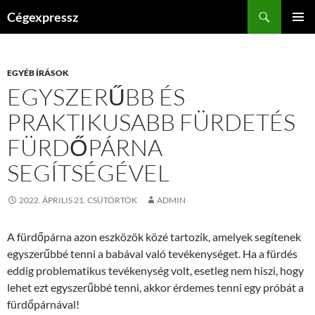
Kilépés
Keresés
Cégexpressz
a
ELSŐDL
tartalomba
MENÜ
EGYÉB ÍRÁSOK
EGYSZERŰBB ÉS
PRAKTIKUSABB FÜRDETÉS
FÜRDŐPÁRNA
SEGÍTSÉGÉVEL
2022. ÁPRILIS 21. CSÜTÖRTÖK
ADMIN
A fürdőpárna azon eszközök közé tartozik, amelyek segítenek
egyszerűbbé tenni a babával való tevékenységet. Ha a fürdés
eddig problematikus tevékenység volt, esetleg nem hiszi, hogy
lehet ezt egyszerűbbé tenni, akkor érdemes tenni egy próbát a
fürdőpárnával!