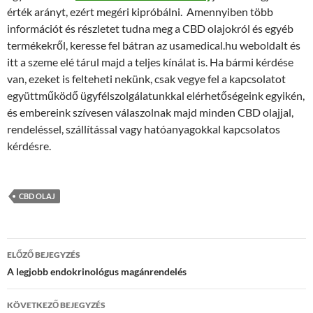
érték arányt, ezért megéri kipróbálni. Amennyiben több
információt és részletet tudna meg a CBD olajokról és egyéb
termékekről, keresse fel bátran az usamedical.hu weboldalt és
itt a szeme elé tárul majd a teljes kínálat is. Ha bármi kérdése
van, ezeket is felteheti nekünk, csak vegye fel a kapcsolatot
együttműködő ügyfélszolgálatunkkal elérhetőségeink egyikén,
és embereink szívesen válaszolnak majd minden CBD olajjal,
rendeléssel, szállítással vagy hatóanyagokkal kapcsolatos
kérdésre.
CBD OLAJ
Bejegyzés
ELŐZŐ BEJEGYZÉS
navigáció
A legjobb endokrinológus magánrendelés
KÖVETKEZŐ BEJEGYZÉS