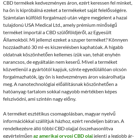
CBD termékek kedvezményes áron, ezért keressen fel minket,
ha ön is kipróbálná ezeket a termékeket saját felelősségére.
Számtalan külföldi forgalmazó után végre megjelent a hazai
tulajdonú USA Medical Ltd., amely prémium minőségű
terméket importál a CBD szülőföldjéről, az Egyesült
Államokból. Mi jellemzi ezeket a szuper terméket? Könnyen
hozzáadható 30 ml-es kiszerelésben kaphatóak. A hígabb
oldatnak köszönhetően kellemes ízük van, tehát enyhén
narancsos, de egyáltalán nem keserű. Mivel a terméket
közvetlenül a gyártótól kapjuk, szinte egyedülállóan olcsón
forgalmazhatók, így ön is kedvezményes áron vásárolhatja
meg. A nanotechnológiai előállításnak köszönhetően a
hatóanyag-tartalom sokkal nagyobb mértékben képes
felszívódni, ami szintén nagy előny.
A terméket esztétikus csomagolásban, magyar nyelvű
információkkal szállítjuk házhoz, ezért rendeljen bátran. A
rendelkezésre álló többi CBD olajjal összehasonlítva
egyértelműen
az amerikai orvosi CBD olaj
jelenti a legjobb ár-