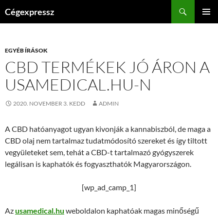
Kilépés
Keresés
Cégexpressz
a
ELSŐDL
tartalomba
MENÜ
EGYÉB ÍRÁSOK
CBD TERMÉKEK JÓ ÁRON A
USAMEDICAL.HU-N
2020. NOVEMBER 3. KEDD
ADMIN
A CBD hatóanyagot ugyan kivonják a kannabiszból, de maga a
CBD olaj nem tartalmaz tudatmódosító szereket és így tiltott
vegyületeket sem, tehát a CBD-t tartalmazó gyógyszerek
legálisan is kaphatók és fogyaszthatók Magyarországon.
[wp_ad_camp_1]
Az
usamedical.hu
weboldalon kaphatóak magas minőségű