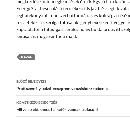
megkezdése után meglepetések érnék. Egy jó hírű kazánsz
Energy Star besorolású termékeket is javít, és segít kivála
leghatékonyabb rendszert otthonának és költségvetésén
részletekért és szolgáltatásaink igénybevételéért vegye fe
kapcsolatot a futes-gazszereles.hu weboldalon, és itt szol
leírásait is megtekintheti majd.
KAZÁN
Bejegyzés
ELŐZŐ BEJEGYZÉS
navigáció
Profi személyi edző Veszprém vonzáskörzetében is
KÖVETKEZŐ BEJEGYZÉS
Milyen elektromos hajkefék vannak a piacon?