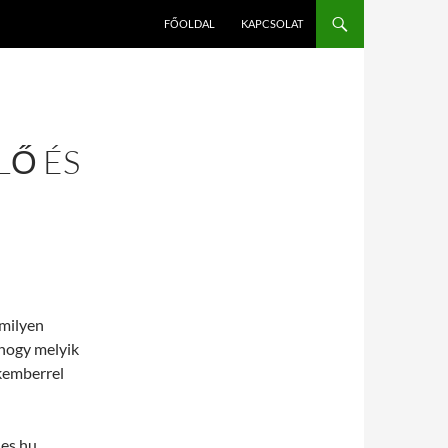
FŐOLDAL
KAPCSOLAT
LŐ ÉS
 milyen
 hogy melyik
akemberrel
les.hu