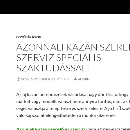
EGYÉB ÍRÁSOK
AZONNALI KAZÁN SZERE
SZERVIZ SPECIÁLIS
SZAKTUDÁSSAL!
2022. NOVEMBER 11. PÉNTEK
ADMIN
Az új kazán berendezések vásárlása nagy döntés, az hogy
márkát vagy modellt választ nem annyira fontos, mint az,
céget választja a telepítésre és szervizelésre. A jó hírű sz
való kapcsolat elengedhetetlen a munka sikeréhez.
Azonnali kazán szerelő és szerviz
várja a futes-gazszere