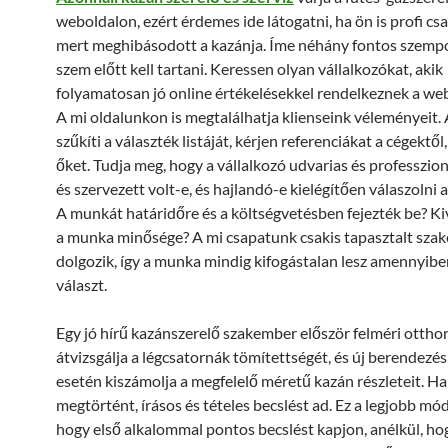
weboldalon, ezért érdemes ide látogatni, ha ön is profi cs
mert meghibásodott a kazánja. Íme néhány fontos szemp
szem előtt kell tartani. Keressen olyan vállalkozókat, akik
folyamatosan jó online értékelésekkel rendelkeznek a we
A mi oldalunkon is megtalálhatja klienseink véleményeit.
szűkíti a választék listáját, kérjen referenciákat a cégektől,
őket. Tudja meg, hogy a vállalkozó udvarias és professzion
és szervezett volt-e, és hajlandó-e kielégítően válaszolni 
A munkát határidőre és a költségvetésben fejezték be? Ki
a munka minősége? A mi csapatunk csakis tapasztalt sza
dolgozik, így a munka mindig kifogástalan lesz amennyib
választ.
Egy jó hírű kazánszerelő szakember először felméri ottho
átvizsgálja a légcsatornák tömítettségét, és új berendezés
esetén kiszámolja a megfelelő méretű kazán részleteit. Ha
megtörtént, írásos és tételes becslést ad. Ez a legjobb mó
hogy első alkalommal pontos becslést kapjon, anélkül, h