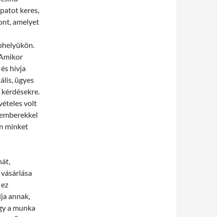
apatot keres,
ont, amelyet
bhelyükön.
 Amikor
 és hívja
ális, ügyes
a kérdésekre.
vételes volt
kemberekkel
en minket
nát,
 vásárlása
 ez
dja annak,
ogy a munka