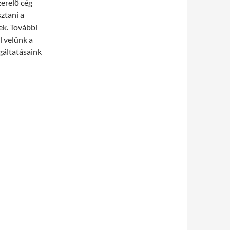
erelő cég
sztani a
ek. További
l velünk a
gáltatásaink