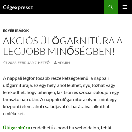
Kilépés
Keresés
Cégexpressz
a
ELSŐDL
tartalomba
MENÜ
EGYÉB ÍRÁSOK
AKCIÓS ÜLŐGARNITÚRA A
LEGJOBB MINŐSÉGBEN!
2022. FEBRUÁR 7. HÉTFŐ
ADMIN
A nappali legfontosabb része kétségtelenül a nappali
ülőgarnitúrája. Ez egy hely, ahol leülhet, nyújtózhat vagy
lefeküdhet, hogy pihenjen, lazítson és szocializálódjon egy
fárasztó nap után. A nappali ülőgarnitúra olyan, mint egy
központi elem, ahol családjával és barátaival alkothat
emlékeket.
Ülőgarnitúra
rendelhető a bood.hu weboldalon, tehát