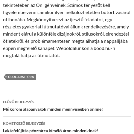
tekintetében az Ön igényeinek. Számos tényezőt kell
figyelembe venni, amikor ilyen nélkülözhetetlen bútort vásárol
otthonába. Megkönnyítve ezt az ijesztő feladatot, egy
részletes gyakorlati útmutatóval állunk rendelkezésére, amely
mindent elárul a különféle dizájnokról, stílusokról, elrendezési
ötletekről, és problémamentesen megtalálhatja a nappalijába
éppen megfelelő kanapét. Weboldalunkon a bood.hu-n
megtalálhatja az útmutatót.
ÜLŐGARNITÚRA
Bejegyzés
ELŐZŐ BEJEGYZÉS
navigáció
Műköröm alapanyagok minden mennyiségben online!
KÖVETKEZŐ BEJEGYZÉS
Lakásfelújítás pénztárca kímélő áron mindenkinek!