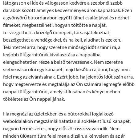
látogasson el ide és válogasson kedvére a szebbnél szebb
darabok között amelyek kedvezményes áron kaphatóak. Ezen
a gyönyörű bútordarabon együtt ülhet családjával és nézhet
filmeket, megbeszélheti, hogyan töltötte a napját,
tervezgetheti a közelgő ünnepeit, társasjátékozhat,
beszélgethet a vendégekkel, és ha kell, aludhat is ezeken.
Tekintettel arra, hogy szeretne minőségi időt szánni rá, a
legjobb ülőgarnitúrák kiválasztása a nappaliba
elengedhetetlen része a belső tervezésnek. Nem szeretne
sietve vásárolni egy kanapét, majd később rájönni, hogy nem
felel meg az elvárásainak. Ezért jobb, ha jelentős időt szán arra,
hogy megtervezze és megtalálja az Ön számára legmegfelelőbb
nappali ülőgarnitúrát, amely stílusában és kényelmében
tökéletes az Ön nappalijának.
Ha megnézi az üzletekben és a bútorokkal foglalkozó
weboldalakon megszámlálhatatlanul sokféle stílusú kanapét,
nagyon természetes, hogy először összezavarodik. Nem
minden ülőgarnitúra felel meg a dizájn, a kényelem és az ár