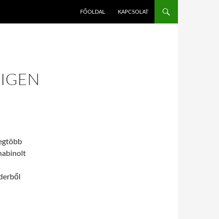
FŐOLDAL
KAPCSOLAT
 IGEN
legtöbb
nabinolt
derből