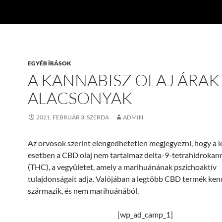
EGYÉB ÍRÁSOK
A KANNABISZ OLAJ ÁRAK
ALACSONYAK
2021. FEBRUÁR 3. SZERDA
ADMIN
Az orvosok szerint elengedhetetlen megjegyezni, hogy a 
esetben a CBD olaj nem tartalmaz delta-9-tetrahidrokan
(THC), a vegyületet, amely a marihuánának pszichoaktív
tulajdonságait adja. Valójában a legtöbb CBD termék ken
származik, és nem marihuánából.
[wp_ad_camp_1]