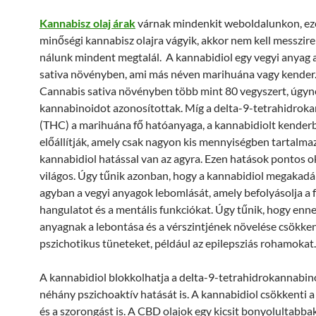
Kannabisz olaj árak
várnak mindenkit weboldalunkon, ez
minőségi kannabisz olajra vágyik, akkor nem kell messzir
nálunk mindent megtalál. A kannabidiol egy vegyi anyag 
sativa növényben, ami más néven marihuána vagy kender
Cannabis sativa növényben több mint 80 vegyszert, úgyn
kannabinoidot azonosítottak. Míg a delta-9-tetrahidrok
(THC) a marihuána fő hatóanyaga, a kannabidiolt kenderb
előállítják, amely csak nagyon kis mennyiségben tartalma
kannabidiol hatással van az agyra. Ezen hatások pontos 
világos. Úgy tűnik azonban, hogy a kannabidiol megakadá
agyban a vegyi anyagok lebomlását, amely befolyásolja a f
hangulatot és a mentális funkciókat. Úgy tűnik, hogy enne
anyagnak a lebontása és a vérszintjének növelése csökken
pszichotikus tüneteket, például az epilepsziás rohamokat.
A kannabidiol blokkolhatja a delta-9-tetrahidrokannabin
néhány pszichoaktív hatását is. A kannabidiol csökkenti a
és a szorongást is. A CBD olajok egy kicsit bonyolultabbak