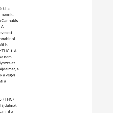
ért ha
e mennie,
a Cannabis
. A
evezett
annabinol
ől is
z THC-t. A
oka nem
lyozza az
ájdalmat, a
k a vegyi
ti a
ol (THC)
 fájdalmat
, mint a