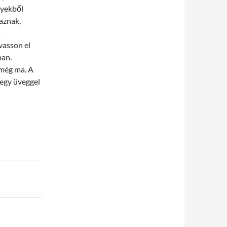
nyekből
aznak,
s
vasson el
ban.
még ma. A
 egy üveggel