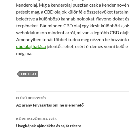
kenderolaj. Míg a kenderolaj pusztán csak a kender növé
préselt mag, a CBD olajok különféle összetevőket tartalm
beleértve a különböző kannabinoidokat, flavonoidokat é
terpéneket. Bár minden CBD olaj egy kicsit különbözik, ol
weboldalunkon mindent arról, mi van a legtöbb CBD olaj
Amennyiben tehát többet tudna meg nézzen be hozzánk 
cbd olaj hatása
jelentős lehet, ezért érdemes venni belőle
még ma.
CBD OLAJ
Bejegyzés
ELŐZŐ BEJEGYZÉS
navigáció
Az arany felvásárlás online is elérhető
KÖVETKEZŐ BEJEGYZÉS
Üvegképek ajándékba és saját részre